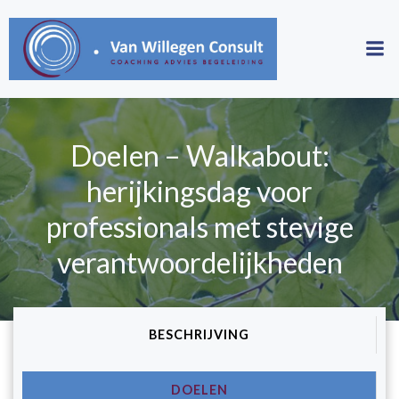
Skip
to
content
Doelen – Walkabout:
herijkingsdag voor
professionals met stevige
verantwoordelijkheden
BESCHRIJVING
DOELEN