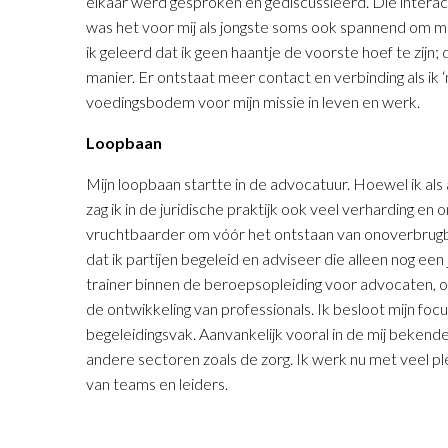
elkaar werd gesproken en gediscussieerd. Die interac
was het voor mij als jongste soms ook spannend om m
ik geleerd dat ik geen haantje de voorste hoef te zijn
manier. Er ontstaat meer contact en verbinding als ik 
voedingsbodem voor mijn missie in leven en werk.
Loopbaan
Mijn loopbaan startte in de advocatuur. Hoewel ik als
zag ik in de juridische praktijk ook veel verharding en
vruchtbaarder om vóór het ontstaan van onoverbrugba
dat ik partijen begeleid en adviseer die alleen nog een 
trainer binnen de beroepsopleiding voor advocaten, ont
de ontwikkeling van professionals. Ik besloot mijn foc
begeleidingsvak. Aanvankelijk vooral in de mij bekende 
andere sectoren zoals de zorg. Ik werk nu met veel ple
van teams en leiders.