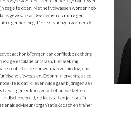
tie zorgde voor een sterke onderlinge band. Wel
ijn zegje te doen. Met het volwassen worden heb
; dat ik gewoon kan deelnemen op mijn eigen
‘mijn eigen lied zing’. Deze ervaringen vormen de
 advocaat kon bijdragen aan conflictbeslechting,
 onnodige escalatie ontstaan. Het leek mij
re conflicten te bouwen aan verbinding, dan
juridische uitweg zien. Door mijn ervaring als co-
dekte ik dat ik liever wilde gaan bijdragen aan
us te wijzigen en koos voor het ontwikkel- en
juridische wereld, de laatste tien jaar ook in
zier als adviseur, (organisatie-)coach en trainer