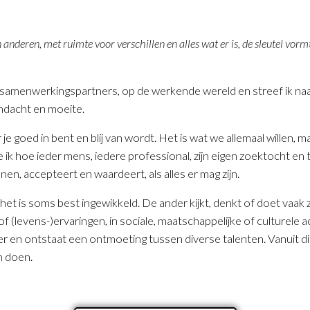
n anderen, met ruimte voor verschillen en alles wat er is, de sleutel vor
se samenwerkingspartners, op de werkende wereld en streef ik naa
andacht en moeite.
 je goed in bent en blij van wordt. Het is wat we allemaal willen, m
e ik hoe ieder mens, iedere professional, zijn eigen zoektocht en 
en, accepteert en waardeert, als alles er mag zijn.
 het is soms best ingewikkeld. De ander kijkt, denkt of doet vaak 
tijd of (levens-)ervaringen, in sociale, maatschappelijke of culture
 en ontstaat een ontmoeting tussen diverse talenten. Vanuit dit 
n doen.